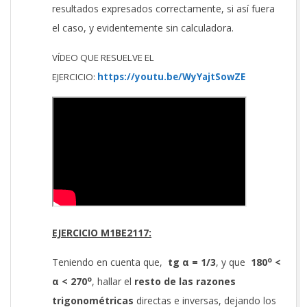
resultados expresados correctamente, si así fuera
el caso, y evidentemente sin calculadora.
VÍDEO QUE RESUELVE EL
EJERCICIO:
https://youtu.be/WyYajtSowZE
EJERCICIO M1BE2117:
o
Teniendo en cuenta que,
tg α = 1/3
, y que
180
<
o
α
<
270
, hallar el
resto de las razones
trigonométricas
directas e inversas, dejando los