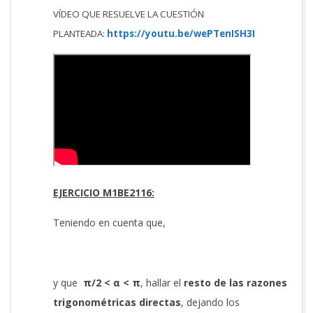
VÍDEO QUE RESUELVE LA CUESTIÓN
PLANTEADA:
https://youtu.be/wePTenISH3I
EJERCICIO M1BE2116:
Teniendo en cuenta que,
y que
π/2 <
α <
π
, hallar el
resto de las razones
trigonométricas directas
, dejando los