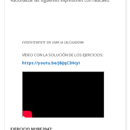
Racionalizar las siguientes expresiones con radicales:
EVIDENTEMENTE SIN USAR LA CALCULADORA
VÍDEO CON LA SOLUCIÓN DE LOS EJERCICIOS:
https://youtu.be/J8iJqC3HcyI
EJERCICIO M1BE2047: