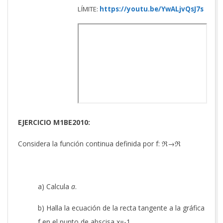
LÍMITE:
https://youtu.be/YwALjvQsJ7s
EJERCICIO M1BE2010:
Considera la función continua definida por f: ℜ→ℜ
a) Calcula
a
.
b) Halla la ecuación de la recta tangente a la gráfica
f en el punto de abscisa x=-1.