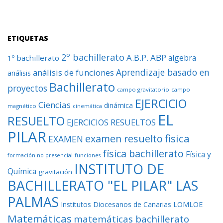
ETIQUETAS
2º bachillerato
A.B.P.
ABP
algebra
1º bachillerato
Aprendizaje basado en
análisis de funciones
análisis
Bachillerato
proyectos
campo gravitatorio
campo
EJERCICIO
Ciencias
dinámica
magnético
cinemática
EL
RESUELTO
EJERCICIOS RESUELTOS
PILAR
fisica
examen resuelto
EXAMEN
física bachillerato
Física y
formación no presencial
funciones
INSTITUTO DE
Química
gravitación
BACHILLERATO "EL PILAR" LAS
PALMAS
Institutos Diocesanos de Canarias
LOMLOE
Matemáticas
matemáticas bachillerato