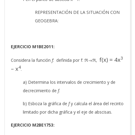
REPRESENTACIÓN DE LA SITUACIÓN CON
GEOGEBRA:
EJERCICIO M1BE2011:
3
f(x) = 4x
Considera la función
f
: definida por f: ℜ→ℜ,
4
– x
.
a) Determina los intervalos de crecimiento y de
decrecimiento de
f
.
b) Esboza la gráfica de
f
y calcula el área del recinto
limitado por dicha gráfica y el eje de abscisas.
EJERCICIO M2BE1753: