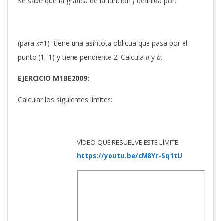
Se sabe que la gráfica de la función
f
definida por:
(para x≠1) tiene una asíntota oblicua que pasa por el
punto (1, 1) y tiene pendiente 2. Calcula
a
y
b
.
EJERCICIO M1BE2009:
Calcular los siguientes límites:
VÍDEO QUE RESUELVE ESTE LÍMITE:
https://youtu.be/cM8Yr-Sq1tU